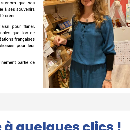
e surnom que ses
ge à ses souvenirs
té créer.
isir pour flâner,
inales que l’on ne
réations françaises
hoisies pour leur
leinement partie de
e
à quelques clics !