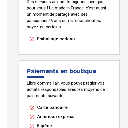
Envoyajeux
Des services aux petits oignons, rien que
pour vous ! Le made in France, c’est aussi
Flowrette
un moment de partage avec des
French Kits
passionnés! Vous serrez chouchoutés,
soyez-en certains.
Hirondelle Bijoux
Hjemme
Emballage cadeau
J'Ai Quelque Chose A Te Dire
Jnpr
Kalannea
Paiements en boutique
L Atelier C
Libre comme l’air, vous pouvez régler vos
La Corvette
achats responsables avec les moyens de
La Fabrique A Sachets
paiements suivants :
La Petite Pochette
Carte bancaire
La Reine Des Prés
American express
La Rochère
Espèce