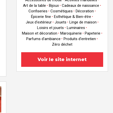
Accessoires de mode
Activités manuelles
•
•
Art de la table
Bijoux
Cadeaux de naissance
•
•
•
Confiseries
Cosmétiques
Décoration
•
•
•
Épicerie fine
Esthétique & Bien-être
•
•
Jeux d'extérieur
Jouets
Linge de maison
•
•
•
Loisirs et jouets
Luminaires
•
•
Maison et décoration
Maroquinerie
Papeterie
•
•
•
Parfums d'ambiance
Produits d'entretien
•
•
Zéro déchet
Voir le site internet