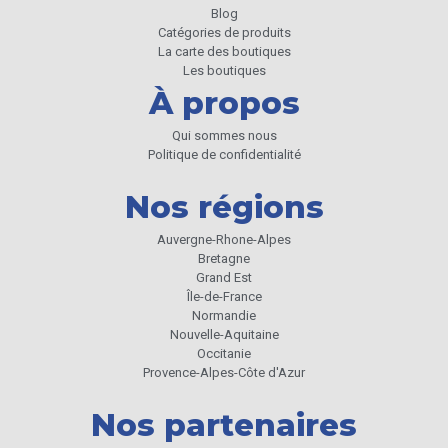
Blog
Anoralp
Catégories de produits
Anotherway
La carte des boutiques
Les boutiques
Apifilm
À propos
Arc France
Qui sommes nous
Politique de confidentialité
Archibald
Nos régions
Archiduchesse
Arcoroc
Auvergne-Rhone-Alpes
Bretagne
Arecabio
Grand Est
Île-de-France
Argasol
Normandie
Nouvelle-Aquitaine
Armor Lux
Occitanie
Provence-Alpes-Côte d'Azur
Arnaud Rocheux
Nos partenaires
Arnaud Soubeyran